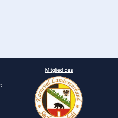
Mitglied des
t
f