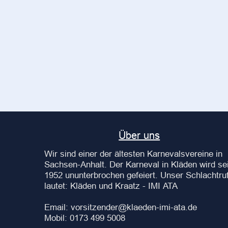
Über uns
Wir sind einer der ältesten Karnevalsvereine in
Sachsen-Anhalt. Der Karneval in Kläden wird sei
1952 ununterbrochen gefeiert. Unser Schlachtru
lautet: Kläden und Kraatz - IMI ATA
Email: vorsitzender@klaeden-imi-ata.de
Mobil: 0173 499 5008