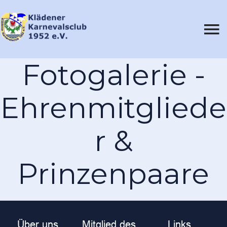
Fotogalerie -
Ehrenmitgliede
r &
Prinzenpaare
Über uns
Mitglied des
Links