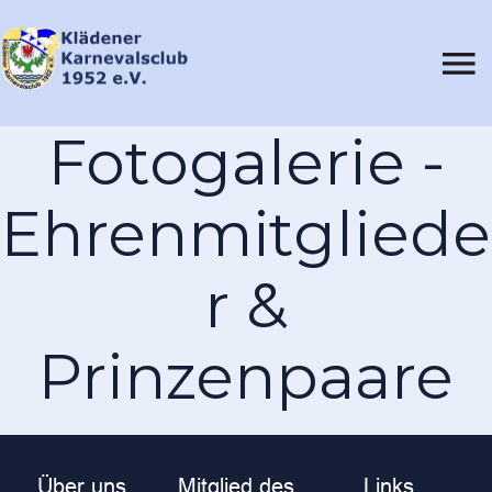
Fotogalerie -
Ehrenmitgliede
r &
Prinzenpaare
Über uns
Mitglied des
Links