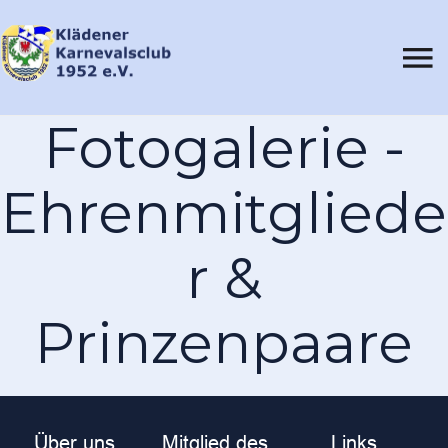
Fotogalerie -
Ehrenmitgliede
r &
Prinzenpaare
Über uns
Mitglied des
Links