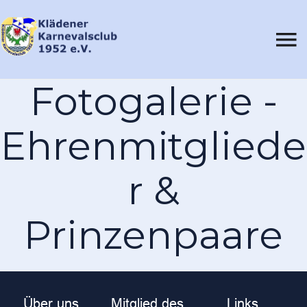
Fotogalerie -
Ehrenmitgliede
r &
Prinzenpaare
Über uns
Mitglied des
Links