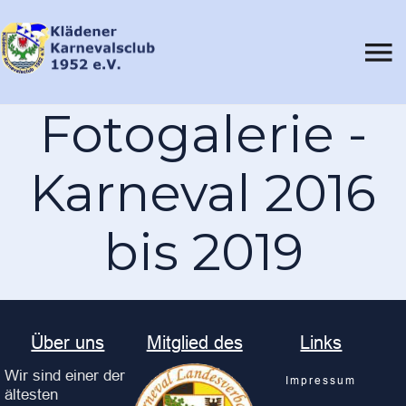
Fotogalerie -
Karneval 2016
bis 2019
Über uns
Mitglied des
Links
Wir sind einer der
Impressum
ältesten