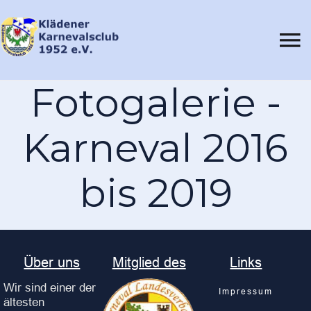
Fotogalerie -
Karneval 2016
bis 2019
Über uns
Mitglied des
Links
Wir sind einer der
Impressum
ältesten