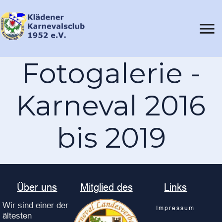
Fotogalerie -
Karneval 2016
bis 2019
Über uns
Mitglied des
Links
Wir sind einer der
Impressum
ältesten