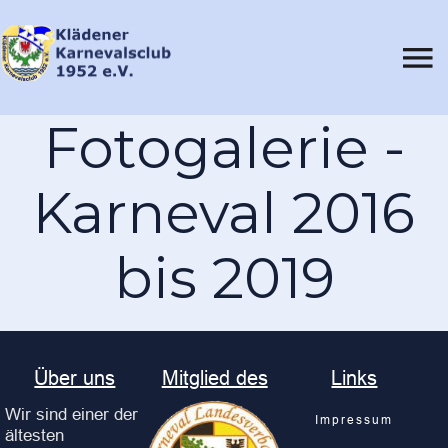
Fotogalerie -
Karneval 2016
bis 2019
Über uns
Mitglied des
Links
Wir sind einer der
Impressum
ältesten