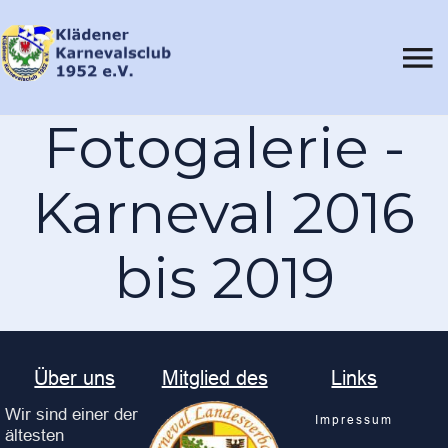
Fotogalerie -
Karneval 2016
bis 2019
Über uns
Mitglied des
Links
Wir sind einer der
Impressum
ältesten