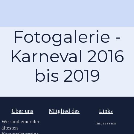
Fotogalerie -
Karneval 2016
bis 2019
Über uns
Mitglied des
Links
Wir sind einer der
Impressum
ältesten