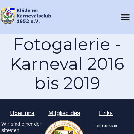
Fotogalerie -
Karneval 2016
bis 2019
Über uns
Mitglied des
Links
Wir sind einer der
Impressum
ältesten