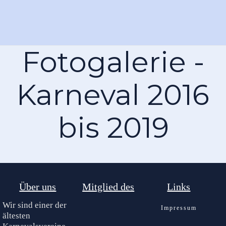
Fotogalerie -
Karneval 2016
bis 2019
Über uns
Mitglied des
Links
Wir sind einer der
Impressum
ältesten