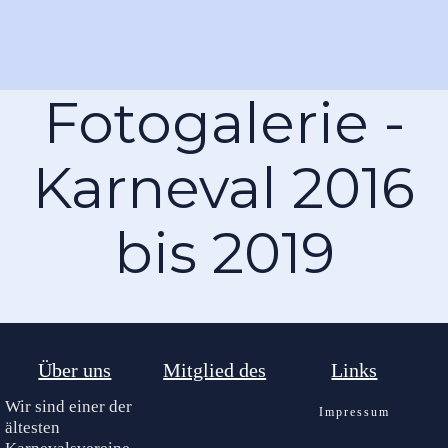
Fotogalerie -
Karneval 2016
bis 2019
Über uns
Mitglied des
Links
Wir sind einer der
Impressum
ältesten