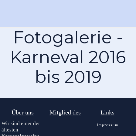
Fotogalerie -
Karneval 2016
bis 2019
Über uns
Mitglied des
Links
Wir sind einer der
Impressum
ältesten