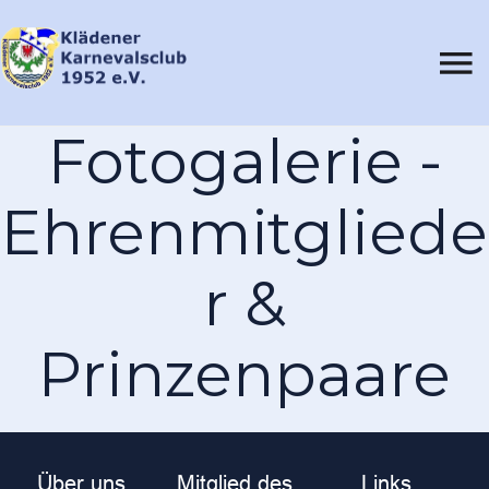
Fotogalerie -
Ehrenmitgliede
r &
Prinzenpaare
Über uns
Mitglied des
Links